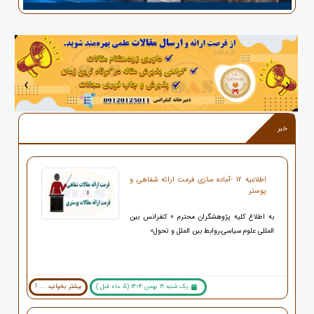
‹
›
خبر
اطلاعیه 12 -آماده سازی فرمت ارائه شفاهی و
پوستر
به اطلاع کلیه پژوهشگران محترم « کنفرانس بین
المللی علوم سیاسی،روابط بین الملل و تحول»
یک شنبه 19 بهمن 1404 (5 ماه قبل )
بیشتر بخوانید ... !