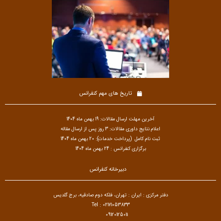
تاریخ های مهم کنفرانس
آخرین مهلت ارسال مقالات: 19 بهمن ماه 1404
اعلام نتایج داوری مقالات: 3 روز پس از ارسال مقاله
ثبت نام کامل (پرداخت خدمات): 20 بهمن ماه 1404
برگزاری کنفرانس : 24 بهمن ماه 1404
دبیرخانه کنفرانس
دفتر مرکزی : ایران : تهران، فلکه دوم صادقیه، برج گلدیس
Tel : 02171053833
09120125011