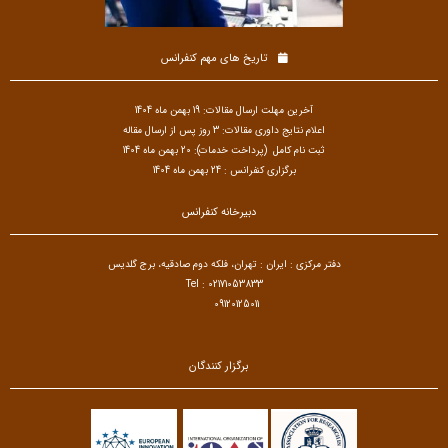
تاریخ های مهم کنفرانس
آخرین مهلت ارسال مقالات: 19 بهمن ماه 1404
اعلام نتایج داوری مقالات: 3 روز پس از ارسال مقاله
ثبت نام کامل (پرداخت خدمات): 20 بهمن ماه 1404
برگزاری کنفرانس : 24 بهمن ماه 1404
دبیرخانه کنفرانس
دفتر مرکزی : ایران : تهران، فلکه دوم صادقیه، برج گلدیس
Tel : 02171053833
09120125011
برگزار کنندگان