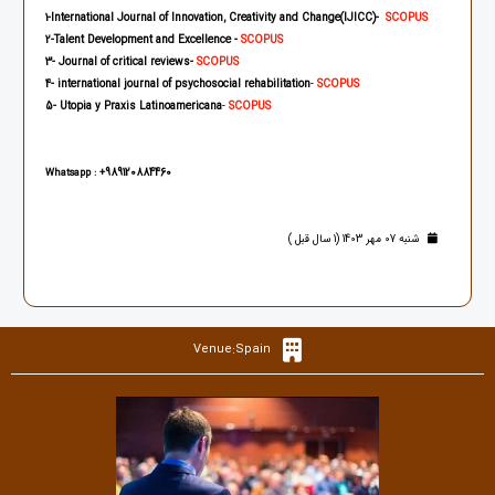
1-International Journal of Innovation, Creativity and Change(IJICC)-
SCOPUS
2
-Talent Development and Excellence -
SCOPUS
3
- Journal of critical reviews
-
SCOPUS
4
- international journal of psychosocial rehabilitation
-
SCOPUS
5
-
Utopia y Praxis Latinoamericana
-
SCOPUS
989120884460
Whatsapp
: +
شنبه 07 مهر 1403 (1 سال قبل )
Venue:Spain