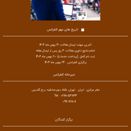
تاریخ های مهم کنفرانس
آخرین مهلت ارسال مقالات: 19 بهمن ماه 1404
اعلام نتایج داوری مقالات: 3 روز پس از ارسال مقاله
ثبت نام کامل (پرداخت خدمات): 20 بهمن ماه 1404
برگزاری کنفرانس : 24 بهمن ماه 1404
دبیرخانه کنفرانس
دفتر مرکزی : ایران : تهران، فلکه دوم صادقیه، برج گلدیس
Tel : 02171053833
09120125011
برگزار کنندگان