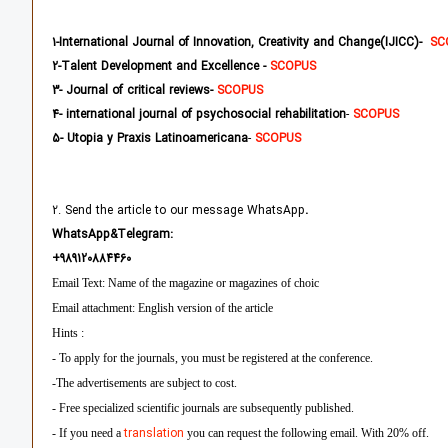
1-International Journal of Innovation, Creativity and Change(IJICC)-
SC
2
-Talent Development and Excellence -
SCOPUS
3
- Journal of critical reviews
-
SCOPUS
4
- international journal of psychosocial rehabilitation
-
SCOPUS
5
-
Utopia y Praxis Latinoamericana
-
SCOPUS
2. Send the article to our message WhatsApp
.
WhatsApp&Telegram:
+
989120884460
Email Text: Name of the magazine or magazines of choic
Email attachment: English version of the article
Hints :
- To apply for the journals, you must be registered at the conference.
-The advertisements are subject to cost.
- Free specialized scientific journals are subsequently published.
translation
- If you need a
you can request the following email. With 20% off.