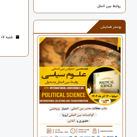
روابط بین الملل
پوستر همایش
شنبه 07 مهر 1403 (1 سال قبل )
›
‹