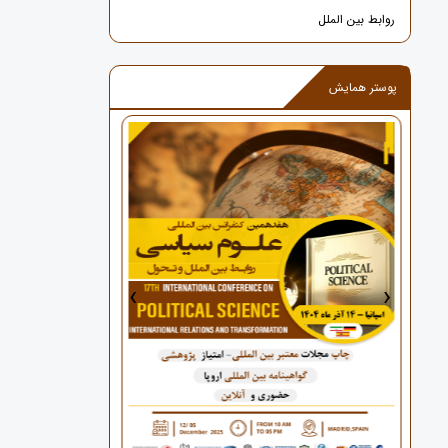
روابط بین الملل
پوستر همایش
›
‹