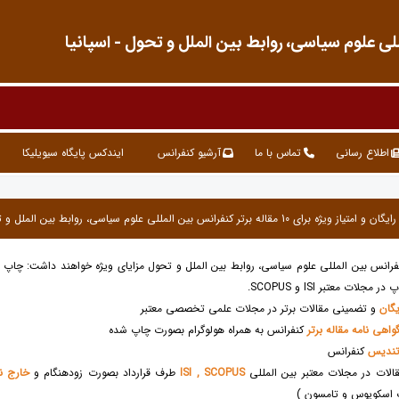
 علوم سیاسی، روابط بین الملل و تحول - اسپانیا
اطلاع رسانی
تماس با ما
آرشیو کنفرانس
ایندکس پایگاه سیویلیکا
 کنفرانس بین المللی علوم سیاسی، روابط بین الملل و تحول مزایای ویژه خواهند داشت: چاپ 
مجلات معتبر ISI و SCOPUS.
گان
و تضمینی مقالات برتر در مجلات علمی تخصصی معتبر
واهی نامه مقاله برتر
کنفرانس به همراه هولوگرام بصورت چاپ شده
ندیس
کنفرانس
الات در مجلات معتبر بین المللی
ISI , SCOPUS
طرف قرارداد بصورت زودهنگام و
خارج ن
 اسکوپوس و تامسون )